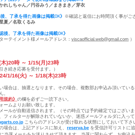
かれしちゃん／円谷みう／まきまき／芽衣
認後、了承を得た画像は掲載OK》
※確認と返信にお時間頂く事がご
星夏／名取くるみ
認後、了承を得た画像は掲載OK》
viscaofficial.web@gmail.com
）
ターテイメント様メールアドレス：
1(木)20時 ～ 1/15(月)23
時
引き続き応募を受付ます。）
24/1/16(火) ～ 1/18(木)23時
い場合は、抽選となります。その場合、複数部お申込み頂いている
ん。
用規約》
の欄を必ずご一読下さい。
ォームよりお願い致します。
メールが自動送信されます。（その時点では予約確定ではございま
、フィルターが解除されていないか、迷惑メールフォルダに入って
garts.co.jp
こちらのアドレスが受け取れる状態にしておいて下さ
スの場合は、上記アドレスに加え、
reserva.be
を受信許可リストに追
に当落メールをお送りさせて頂きます。当落に関わらず、お申込