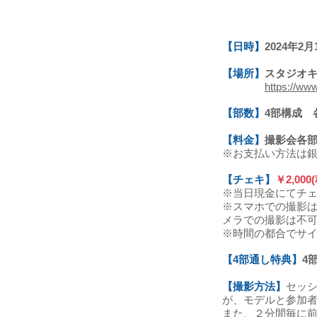
【日時】
2024年2月1
【場所】
スタジオキャナ
https://www
【部数】
4部構成 
【料金】
撮影会各
※お支払い方法は銀
【チェキ】
￥2,000
※当日現金にてチェ
※スマホでの撮影は
メラでの撮影は不可
※時間の都合でサ
【4部通し特典】
4
【撮影方法】
セッ
が、モデルと参加者
また、２分間毎に