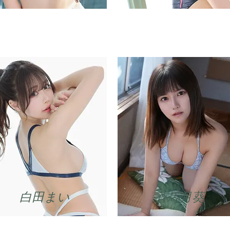
​白田まい
蒼馬月葵