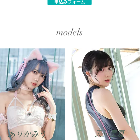
申込みフォーム
​models
ありかみう
天川星夏