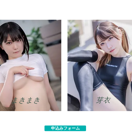
​まきまき
芽衣
申込みフォーム