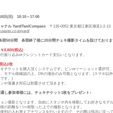
8日(日) 10:10～17:00
ル Yard/Tan/Compass
〒135-0052 東京都江東区潮見1-2-13
.pastis.co.jp/yard/
各部50分間 各部終了後に20分間チェキ撮影タイムを設けておりま
部
￥8,8
00(税込)
行振り込みorクレジットカード支払いとなります。​
(税込)/枚
キチケットを購入頂くシステムです。ピンorツーショット選択可
、モデル様確認の上、OKの場合のみ可能となります。(スマホ以
です。)
インや落書き対応は割愛させて頂きます。
部通し参加者様には、チェキチケット1枚をプレゼント♪
ション撮影となります。自由にスタジオ内を移動してお好きなモデ
様の距離を1.5m程取った上での撮影となります。
前後列の入れ替えアナウンスを行いますので、その際は指示に従っ