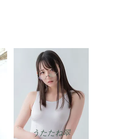
​うたたね翠