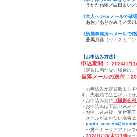
​
うたたね翠／白田まい／
《本人へDMorメールで確
あお／ありかみう／天川
《所属事務所へメールで確
蒼馬月葵
（ヴィスカエン
【お申込み方法】
申込期間 ： 2024
/1/1
（定員に満たない場合は、
当落メールの送付
：20
・お申込みが定員数より多
す。先着順ではございませ
・お申込み前に
《撮影会利
・お申込みは下記申込みフ
・お申し込み後、受付完了
メールが届かない場合は
photo_session@stunnin
​ ※携帯キャリアアドレ
2024/
1/18(木)23時
・
まで