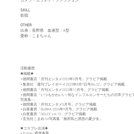
カメラ・カラオケ・ファッション
SKILL
歌唱
OTHER
​出身：長野県 血液型：A型
​愛称：こまちゃん
活動履歴
✱掲載✱
⋆徳間書店「月刊エンタメ2023年5月号」グラビア掲載
⋆集英社「週刊プレイボーイ2023年8月7日号No.32」グラビア掲載
⋆徳間書店「月刊エンタメ2023年11月号」グラビア掲載
⋆
徳間書店「いつもかわいい~旬なインフルエンサーたちの日常グラビ
写真集~」
⋆
徳間書店「月刊エンタメ5月号」グラビア掲載
⋆白夜書房「BUBKA 2024年9月号」グラビア掲載
⋆白夜書房「DOLCE vol.13」グラビア掲載
⋆玄光社こまめ1st写真集「無邪気と誘惑の夏少女」
✱コスプレ出演✱
⋆
9-nine-/香坂春風