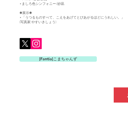
⋆
ましろ色シンフォニー/紗凪
✱展示✱
⋆
「うつるものすべて、こえをあげてとびあがるほどにうれしい。」
(写真家:やすいきしょう)
[Fantia]こまちゃんず