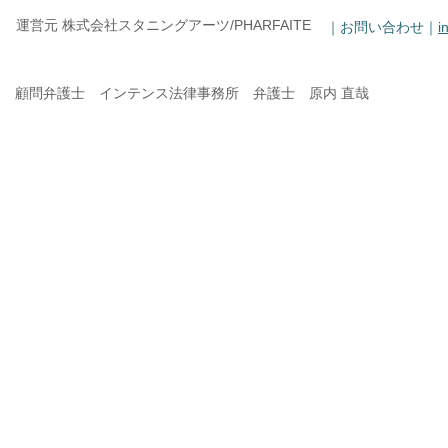
運営元 株式会社スタニングアーツ/PHARFAITE
｜お問い合わせ｜
i
顧問弁護士 インテンス法律事務所 弁護士 原内 直哉