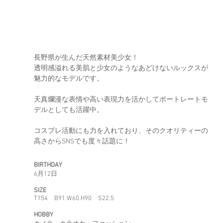
​長野県が生んだ天然素材美少女！
透明感溢れる美肌と少女のようなあどけないルックスが
魅力的なモデルです。
天真爛漫な表情や高い表現力を活かしてポートレートモ
デルとしても活躍中。
コスプレ活動にも力を入れており、そのクオリティーの
高さからSNSでも度々話題に！
BIRTHDAY
6月12日
SIZE
T154 B91.W60.H90 S22.5
HOBBY