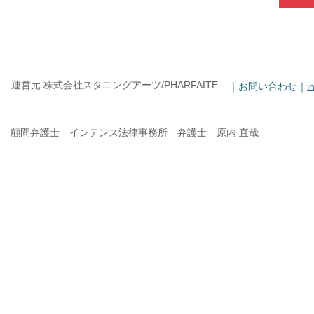
運営元 株式会社スタニングアーツ/PHARFAITE
｜お問い合わせ｜
i
顧問弁護士 インテンス法律事務所 弁護士 原内 直哉