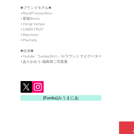
✱ブランドモデル✱
⋆RoyalPrincessAlice
⋆星箱Works
⋆Vierge Vampur
⋆CANDY FRUIT
⋆Malymoon
⋆​Pharfaite
✱出演✱
⋆Youtube「​SundayGXch」GXラウンジ ナビゲーター
⋆ありかみう×福島裕二写真展
[Fantia]みうまにあ