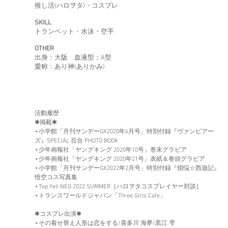
推し活(ハロヲタ)・コスプレ
SKILL
トランペット・水泳・空手
OTHER
​出身：大阪 血液型：A型
​愛称：あり神(ありかみ)
活動履歴
✱掲載✱
⋆小学館「月刊サンデーGX2020年6月号」特別付録『ヴァンピアー
ズ』SPECIAL 百合 PHOTO BOOK
⋆少年画報社「ヤングキング 2020年10号」巻末グラビア
⋆少年画報社「ヤングキング 2020年21号」表紙＆巻頭グラビア
⋆小学館「月刊サンデーGX2022年2月号」特別付録『煩悩☆西遊記』
悟空コス写真集
⋆Top Yell NEO 2022 SUMMER［ハロヲタコスプレイヤー対談］
⋆
ト
ランスワールドジャパン「Three Girls
Cafe」
✱コスプレ出演✱
⋆その着せ替え人形は恋をする/喜多川 海夢/黒江 雫