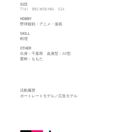
SIZE
T161 B82.W58.H84 S24
HOBBY
野球観戦・アニメ・漫画
SKILL
料理
OTHER
​出身：千葉県 血液型：AB型
​愛称：ももた
活動履歴
​ポートレートモデル／広告モデル