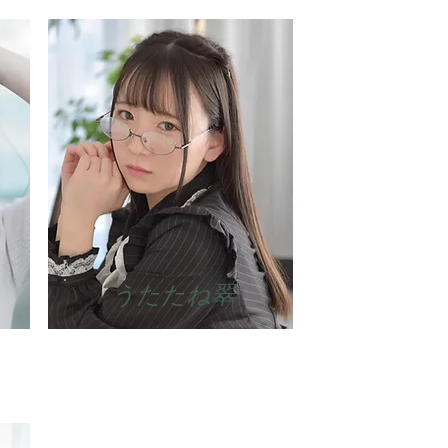
​うたたね翠