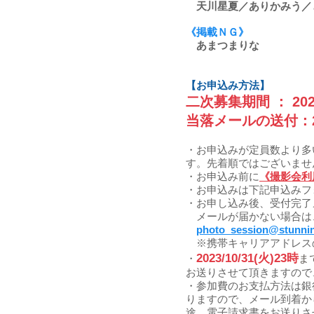
天川星夏／ありかみう／
《掲載ＮＧ》
あまつまりな
【お申込み方法】
二次募集期
間 ： 202
当落メールの送付
：
・お申込みが定員数より多
す。先着順ではございませ
・お申込み前に
《撮影会利
・お申込みは下記申込みフ
・お申し込み後、受付完了
メールが届かない場合は
photo_session@stunnin
​ ※携帯キャリアアドレ
2023/10/31(火)23時
・
ま
お送りさせて頂きますので
・参加費のお支払方法は銀
りますので、メール到着か
途、電子請求書をお送りさ