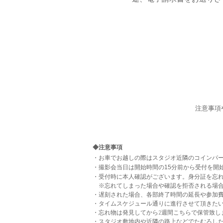
注意事項
◆注意事項
・お車でお越しの際はスタジオ近隣のコインパ
・撮影会当日は開始時間の15分前から受付を開
・受付時に本人確認がございます。身分証を忘
※忘れてしまった場合や確認を拒否される場合
・遅刻された場合、各部終了時間の延長や参加
・タイムスケジュール通りに進行させて頂きた
・忘れ物は発見してから2週間こちらで保管致し
・スタジオ敷地内や近隣の路上などでたむろし