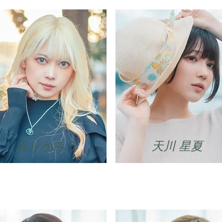
ありかみう
​天川 星夏