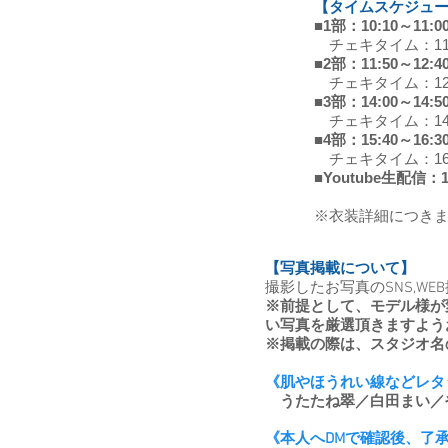
【タイムスケジュー
■1部：10:10～
チェキタイム：11:0
■2部：11:50～12:
チェキタイム：12:4
■3部：14:00～14
チェキタイム：14:5
■4部：15:40～16:
チェキタイム：16:3
■Youtube生配信
​※衣装詳細につき
【写真掲載について】
撮影したお写真のSNS,W
※前提として、モデル様が
い写真を厳選頂きますよう
※掲載の際は、スタジオ名
《肌やほうれい線などレタ
​
うたたね翠／白田まい／
《本人へDMで確認後、了