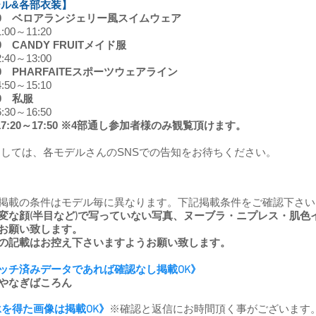
ル&各部衣装】
11:00 ベロアランジェリー風スイムウェア
0～11:20
40 CANDY FRUITメイド服
0～13:00
:50 PHARFAITEスポーツウェアライン
0～15:10
30 私服
0～16:50
：17:20～17:50 ※4部通し参加者様のみ観覧頂けます。
ましては、各モデルさんのSNSでの告知をお待ちください。
EB掲載の条件はモデル毎に異なります。下記掲載条件をご確認下さい
変な顔(半目など)で写っていない写真、ヌーブラ・ニプレス・肌色
お願い致します。
の記載はお控え下さいますようお願い致します。
ッチ済みデータであれば確認なし掲載OK》
やなぎばころん
承を得た画像は掲載OK》
※確認と返信にお時間頂く事がございます