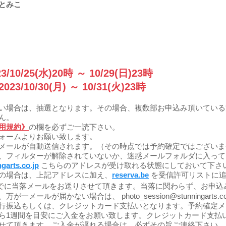
とみこ
3/10/25(水)20時 ～ 10/29
(日)2
3時
202
3/
10/30
(月)
～
10/31
(火)23時
い場合は、抽選となります。その場合、複数部お申込み頂いている
ん。
用規約》
の欄を必ずご一読下さい。
ォームよりお願い致します。
メールが自動送信されます。（その時点では予約確定ではございま
、フィルターが解除されていないか、迷惑メールフォルダに入って
garts.co.jp
こちらのアドレスが受け取れる状態にしておいて下さ
スの場合は、上記アドレスに加え、
reserva.be
を受信許可リストに追
で
に当落メールをお送りさせて頂きます。当落に関わらず、お申込
、万が一メールが届かない場合は、
photo_session@stunningarts.co
行振込もしくは、クレジットカード支払いとなります。予約確定メ
ら1週間を目安にご入金をお願い致します。クレジットカード支払
せて頂きます。ご入金が遅れる場合は、必ずその旨ご連絡下さい。