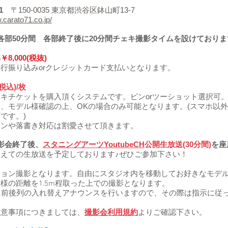
1
〒150-0035 東京都渋谷区鉢山町13-7
.carato71.co.jp/
各部50分間 各部終了後に20分間チェキ撮影タイムを設けておりま
部
￥8,000(税抜)
行振り込みorクレジットカード支払いとなります。
(税込)/枚
キチケットを購入頂くシステムです。ピンorツーショット選択可
、モデル様確認の上、OKの場合のみ可能となります。(スマホ以
です。)
インや落書き対応は割愛させて頂きます。
影会終了後、
スタニングアーツYoutubeCH
公開生放送(30分間)
を座
えての生放送を予定しております♪ぜひご参加下さい！
ション撮影となります。自由にスタジオ内を移動してお好きなモデ
様の距離を1.5m程取った上での撮影となります。
に前後列の入れ替えアナウンスを行いますので、その際は指示に従
注意事項につきましては、
撮影会利用規約
よりご確認下さい。