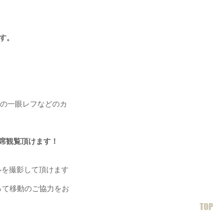
す。
。
外の一眼レフなどのカ
席観覧頂けます！
ルを撮影して頂けます
って移動のご協力をお
TOP