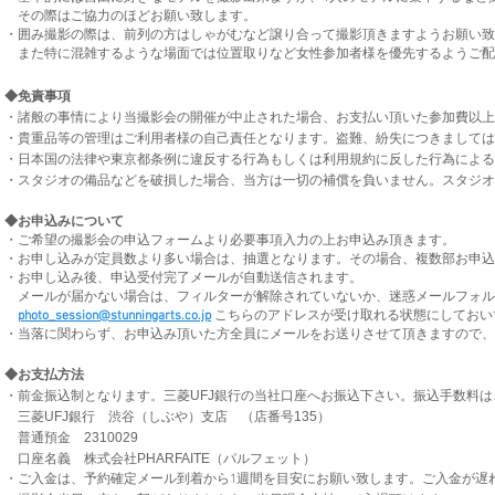
その際はご協力のほどお願い致します。
・囲み撮影の際は、前列の方はしゃがむなど譲り合って撮影頂きますようお願い致
また特に混雑するような場面では位置取りなど女性参加者様を優先するようご配
◆免責事項
・諸般の事情により当撮影会の開催が中止された場合、お支払い頂いた参加費以上
・貴重品等の管理はご利用者様の自己責任となります。盗難、紛失につきましては
・日本国の法律や東京都条例に違反する行為もしくは利用規約に反した行為による
・スタジオの備品などを破損した場合、当方は一切の補償を負いません。スタジオ
◆お申込みについて
・ご希望の撮影会の申込フォームより必要事項入力の上お申込み頂きます。
・お申し込みが定員数より多い場合は、抽選となります。その場合、複数部お申込
・お申し込み後、申込受付完了メールが自動送信されます。
メールが届かない場合は、フィルターが解除されていないか、迷惑メールフォル
photo_session@stunningarts.co.jp
こちらのアドレスが受け取れる状態にしておい
・当落に関わらず、お申込み頂いた方全員にメールをお送りさせて頂きますので
◆お支払方法
・前金振込制となります。
三菱UFJ銀行の当社口座へお振込下さい。振込手数料
三菱UFJ銀行 渋谷（しぶや）支店 （店番号135）
普通預金 2310029
口座名義 株式会社PHARFAITE（パルフェット）
・ご入金は、予約確定メール到着から1週間を目安にお願い致します。ご入金が遅