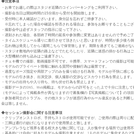
◆注意事項
・お車でお越しの際はスタジオ近隣のコインパーキングをご利用下さい。
・撮影会当日は開始時間の15分前から受付を開始致します。
・受付時に本人確認がございます。身分証を忘れずご持参下さい。
※忘れてしまった場合や確認を拒否される場合は、参加をお断りすることもござ
・撮影会中は必ずスタッフの指示に従って下さい。
・遅刻された場合、各部終了時間の延長や参加費に変更はありませんので予めご了
・タイムスケジュール通りに進行させて頂きたいと思いますが、時間が多少後ろ倒
・忘れ物は発見してから2週間こちらで保管致します。期限を過ぎてもご連絡がな
・スタジオ敷地内や近隣の路上などでたむろしたり、近隣に迷惑の掛かる行為はご
・大型機材の持ち込みはご遠慮下さい。
​・チェキ機での撮影、動画撮影不可です。※携帯、スマートフォンでの撮影は可
・モデルのプライベート情報に触れる質問や接触行為は厳禁です。
・過度なポーズ指定や局部アップのみを撮り続ける行為等、モデルが不快に感じる
・モデルの引き抜き、出演交渉、個人撮影の交渉などスカウト行為を禁止します。
・モデルの出待ちや入り待ち、待ち伏せ行為を禁止します。
・撮影データのSNS、Web掲載は、モデルからの許可をとった上で十分に注意し
（モデルによって掲載条件が異なりますので募集欄の【写真掲載について】の項目
・参加者同士のトラブル、その他スタッフが迷惑行為やルール違反があると判断し
金は致しません。
◆セッション
撮影会に関する注意事項
・クリップオンストロボ、手持ちストロボ使用可能ですが、ご使用の際は周りに配
・三脚
は通行の妨げになりますので使用禁止と致します。
・アンブレラなど視界を遮る程大きな物に関しては、人が集中する場所では使用不
・基本的には自由に好きなモデルを撮影出来ますが、1人のモデルに集中するなど