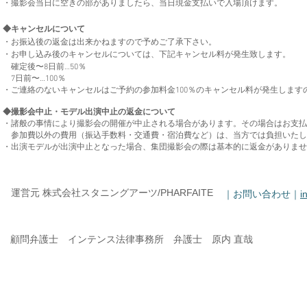
・撮影会当日に空きの部がありましたら、当日現金支払いで入場頂けます。
◆キャンセルについて
・お振込後の返金は出来かねますので予めご了承下さい。
・お申し込み後のキャンセルについては、下記キャンセル料が発生致します。
確定後〜8日前…50％
7日前〜…100％
​・ご連絡のないキャンセルはご予約の参加料金100％のキャンセル料が発生しま
◆撮影会中止・モデル出演中止の返金について
・諸般の事情により撮影会の開催が中止される場合があります。その場合はお支払
参加費以外の費用（振込手数料・交通費・宿泊費など）は、当方では負担いたし
・出演モデルが出演中止となった場合、集団撮影会の際は基本的に返金がありませ
運営元 株式会社スタニングアーツ/PHARFAITE
｜お問い合わせ｜
i
顧問弁護士 インテンス法律事務所 弁護士 原内 直哉