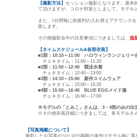
【撮影方法】
セッション撮影となります。基本
て頂けますが、コロナ対策としまして、モデル
また、5分間毎に前後列の入れ替えアナウンス
致します。
​その他撮影会中の注意事項につきましては、
撮
【タイムスケジュール&各部衣装】
■1部：10:10～11:00 ハロウィンランジェリ
チェキタイム：11:00～11:20
■2部：11:50～12:40 競泳水着
チェキタイム：12:40～13:00
■3部：14:10～15:00 新作スイムウェア
チェキタイム：15:00～15:20
■4部：15:50～16:40 BLUE EGGメイド服
チェキタイム：16:40～17:00
※モデルの「とみこ」さんは、3・4部のみの出
​※その他衣装詳細につきましては、各モデルさ
【写真掲載について】
撮影したお写真のSNS,WEB掲載の条件はモデル毎に