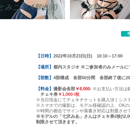
​とみこ(３,4部出演)
名取くるみ
【日時】
2022年10月23日(日) 10:10～17:00
【場所】
都内スタジオ ※ご参加者のみメールに
【部数】
4部構成 各部50分間 各部終了後に
【料金】
撮影会各部
￥8,000-
※お支払い方法は
チェキ券
￥1,000-/枚
※
当日現金にてチェキチケットを購入頂くシステ
※スマホでの撮影は、モデル様確認の上、OK
※時間の都合でサインや落書き対応は割愛させ
※モデルの「七沢みあ」さんはチェキ券2枚(\2,0
制限させて頂きます。