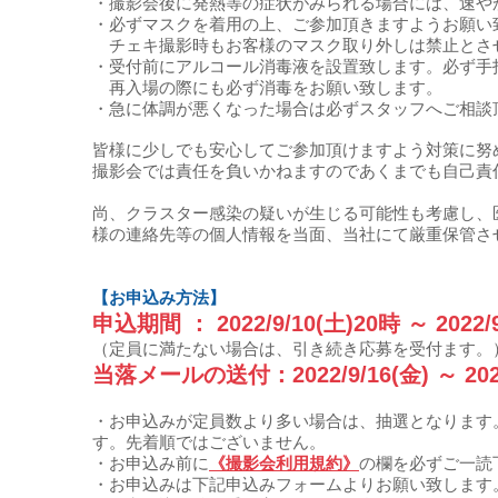
​​・​撮影会後に発熱等の症状がみられる場合には、速
・必ずマスクを着用の上、ご参加頂きますようお願い
チェキ撮影時もお客様のマスク取り外しは禁止とさ
・受付前にアルコール消毒液を設置致します。必ず手
再入場の際にも必ず消毒をお願い致します。
・急に体調が悪くなった場合は必ずスタッフへご相談
皆様に少しでも安心してご参加頂けますよう対策に努
撮影​会では責任を負いかねますのであくまでも自己
尚、クラスター感染の疑いが生じる可能性も考慮し、
様の連絡先等の個人情報を当面、当社にて厳重保管さ
【お申込み方法】
申込期間 ： 2022/9/10(土)20時 ～ 2022/9
（定員に満たない場合は、引き続き応募を受付ます。
当落メールの送付
：2022/9/16(金)
～
20
・お申込みが定員数より多い場合は、抽選となります
す。先着順ではございません。
・お申込み前に
《撮影会利用規約》
の欄を必ずご一読
・お申込みは下記申込みフォームよりお願い致します