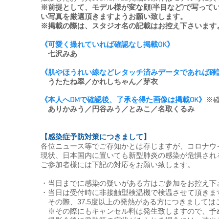
※前提として、モデル様が変な顔(半目など)で写って
い写真を厳選頂きますようお願い致します。
※掲載の際は、スタジオ名の記載はお控え下さいます
《可愛く撮れていれば確認なし掲載OK》
七沢みあ
《肌やほうれい線などレタッチ済みデータであれば確
​
うたたね翠／かれしちゃん／芽衣
《本人へDMで確認後、了承を得た画像は掲載OK》
※
ありかみう／円谷みう／とみこ／名取くるみ
【感染症予防対策につきまして】
各位ニュース等でご存知かとは存じますが、コロナウ
現状、日本国内に置いても新型肺炎の感染が危惧され
ご参加者様には下記の対応をお願い致します。
・当日までに感染の疑いがある方はご参加をお控え下
・当日は受付時に非接触型検温機で検温させて頂きま
その際、37.5度以上の発熱がある方につきましては
※その際にもキャンセル料は発生致しますので、予