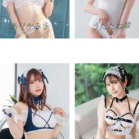
ありかみう
うたたね翠