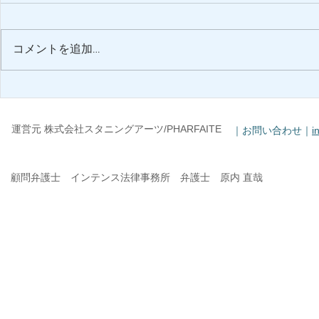
コメントを追加…
studio SALON D'ARTS by
キャンディ
pharfaite 閉店のお知らせ
のお知らせ
運営元 株式会社スタニングアーツ/PHARFAITE
｜お問い合わせ｜
i
顧問弁護士 インテンス法律事務所 弁護士 原内 直哉