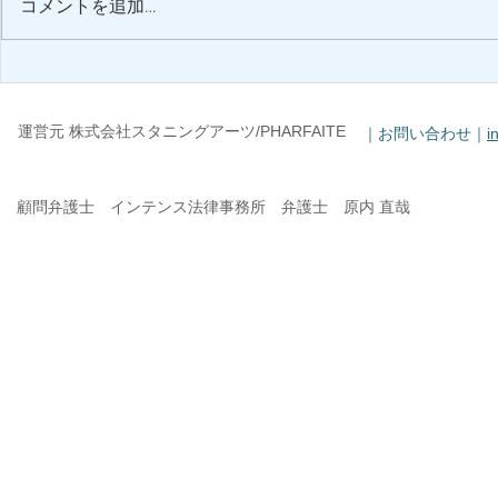
コメントを追加…
2024/4/7Pharfaite Showcase2
TBS「有吉
開催決定‼
ロ有吉」出
運営元 株式会社スタニングアーツ/PHARFAITE
｜お問い合わせ｜
i
顧問弁護士 インテンス法律事務所 弁護士 原内 直哉