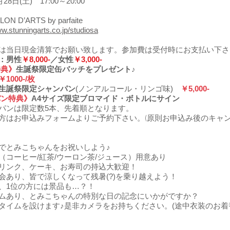
月28日(土) 17:00～20:00
ALON D’ARTS by parfaite
ww.stunningarts.co.jp/studiosa
は当日現金清算でお願い致します。参加費は受付時にお支払い下さ
：男性
￥8,000-
／女性
￥3,000-
特典》
生誕祭限定缶バッチをプレゼント♪
￥1000-/枚
祭限定シャンパン
(ノンアルコール・リンゴ味)
￥5,000-
パン特典》
A4サイズ限定ブロマイド・ボトルにサイン
パンは限定数5本、先着順となります。
お申込みフォームよりご予約下さい。(原則お申込み後のキャン
でとみこちゃんをお祝いしよう♪
（コーヒー/紅茶/ウーロン茶/ジュース）用意あり
リンク、ケーキ、お寿司の持込大歓迎！
会あり、皆で涼しくなって残暑(?)を乗り越えよう！
、1位の方には景品も…？！
ムあり、とみこちゃんの特別な日の記念にいかがですか？
タイムを設けます♪是非カメラをお持ちください。(途中衣装のお着