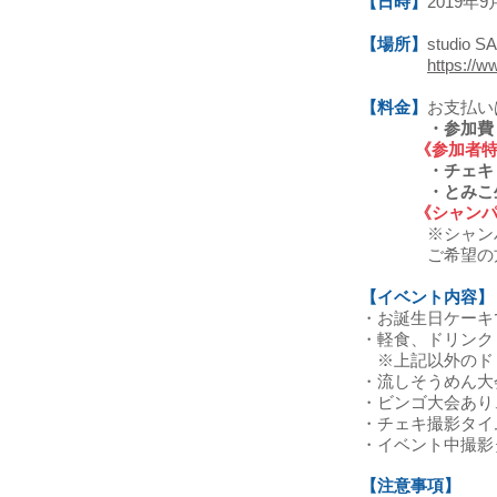
【日時】
2019年9
【場所】
studio S
https://w
【料金】
お支払い
・
参加費
《参加者
​
・
チェキ
・とみこ生誕
《シャン
※シャン
​ ご希望の方は
【イベント内容】
・お誕生日ケーキ
・軽食、ドリンク
※上記以外のド
・流しそうめん大
・ビンゴ大会あり
・チェキ撮影タイ
・イベント中撮影
【注意事項】