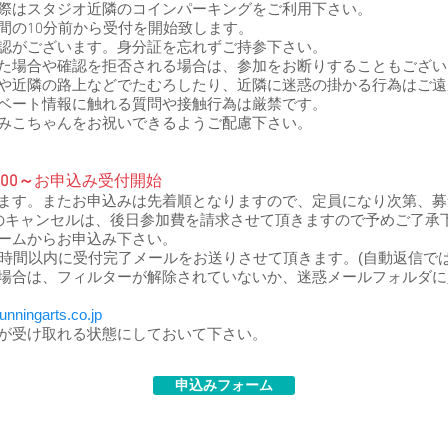
際はスタジオ近隣のコインパーキングをご利用下さい。
間の10分前から受付を開始致します。
認がございます。身分証を忘れずご持参下さい。
場合や確認を拒否される場合は、参加をお断りすることもござい
や近隣の路上などでたむろしたり、近隣に迷惑の掛かる行為はご遠
ベート情報に触れる質問や接触行為は厳禁です。
みこちゃんをお祝いできるようご配慮下さい。​
:00～
お申込み受付開始
ます。またお申込みは先着順となりますので、定員になり次第、募
のキャンセルは、後日参加費を請求させて頂きますので予めご了承
ームからお申込み下さい。
8時間以内に受付完了メールをお送りさせて頂きます。(自動返信で
場合は、フィルターが解除されていないか、迷惑メールフォルダに
nningarts.co.jp
が受け取れる状態にしておいて下さい。
申込みフォーム