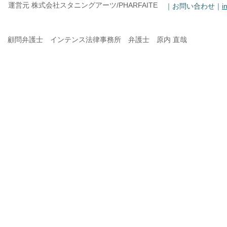
運営元 株式会社スタニングアーツ/PHARFAITE
｜お問い合わせ｜
i
顧問弁護士 インテンス法律事務所 弁護士 原内 直哉